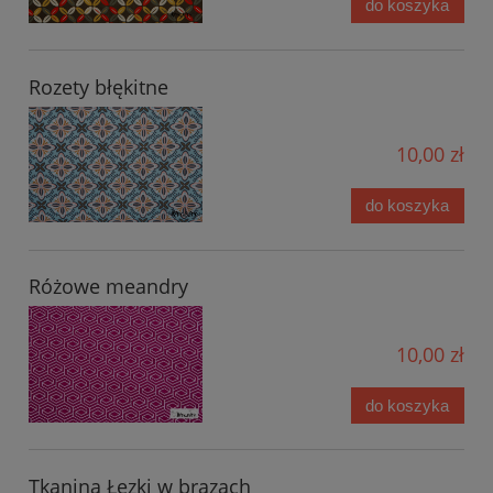
do koszyka
Rozety błękitne
10,00 zł
do koszyka
Różowe meandry
10,00 zł
do koszyka
Tkanina Łezki w brązach