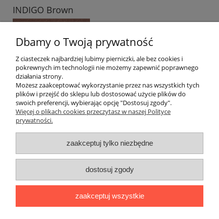
INDIGO Brown
15,50 zł
Dbamy o Twoją prywatność
Z ciasteczek najbardziej lubimy pierniczki, ale bez cookies i
do koszyka
pokrewnych im technologii nie możemy zapewnić poprawnego
działania strony.
Możesz zaakceptować wykorzystanie przez nas wszystkich tych
plików i przejść do sklepu lub dostosować użycie plików do
«
1
2
3
4
5
6
...
22
»
swoich preferencji, wybierając opcję "Dostosuj zgody".
Więcej o plikach cookies przeczytasz w naszej Polityce
prywatności.
Moje konto
zaakceptuj tylko niezbędne
Warunki
dostosuj zgody
O firmie
Polecamy
zaakceptuj wszystkie
Test 2023