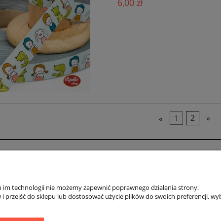
6,00 zł
«
1
2
»
O firmie
 zadawane pytania
O nas
ych im technologii nie możemy zapewnić poprawnego działania strony.
anych osobowych
Strona główna
 przejść do sklepu lub dostosować użycie plików do swoich preferencji, wyb
tawy
Kontakt
tności
Media o nas