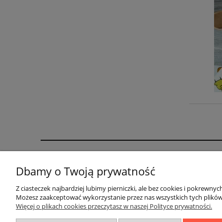
Moje konto
Warunki
Dbamy o Twoją prywatność
Zaloguj się
Najczęściej
Z ciasteczek najbardziej lubimy pierniczki, ale bez cookies i pokrewn
Ustawienia konta
Ochrona d
Możesz zaakceptować wykorzystanie przez nas wszystkich tych plików i
Więcej o plikach cookies przeczytasz w naszej Polityce prywatności.
Przechowalnia
Koszty dos
Rejestracja
Sposoby pła