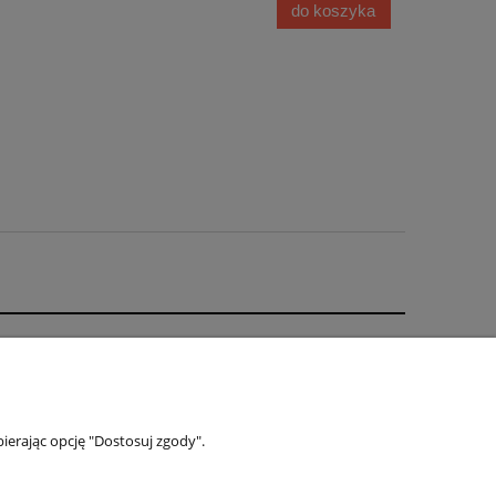
do koszyka
Polecamy
Blog
Linki
ierając opcję "Dostosuj zgody".