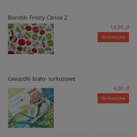
Bombki Frosty Canoe 2
14,99 zł
do koszyka
Gwiazdki biało- turkusowe
4,00 zł
do koszyka