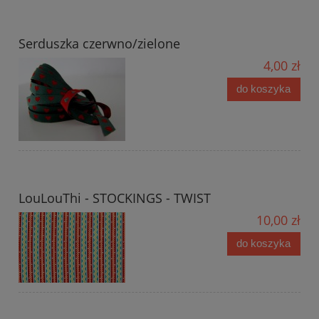
Serduszka czerwno/zielone
4,00 zł
do koszyka
LouLouThi - STOCKINGS - TWIST
10,00 zł
do koszyka