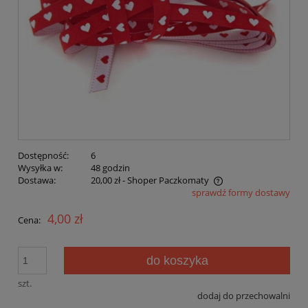
Dostępność:
6
Wysyłka w:
48 godzin
Dostawa:
20,00 zł
- Shoper Paczkomaty
sprawdź formy dostawy
Cena nie zawiera ewentualnych kosztów płatności
4,00 zł
Cena:
do koszyka
szt.
dodaj do przechowalni