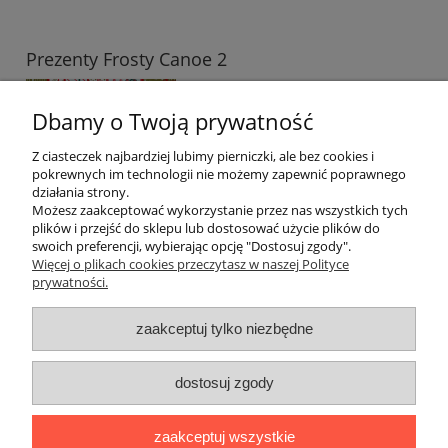
Prezenty Frosty Canoe 2
14,99 zł
Dbamy o Twoją prywatność
do koszyka
Z ciasteczek najbardziej lubimy pierniczki, ale bez cookies i
pokrewnych im technologii nie możemy zapewnić poprawnego
działania strony.
Możesz zaakceptować wykorzystanie przez nas wszystkich tych
plików i przejść do sklepu lub dostosować użycie plików do
swoich preferencji, wybierając opcję "Dostosuj zgody".
Więcej o plikach cookies przeczytasz w naszej Polityce
prywatności.
Moje konto
zaakceptuj tylko niezbędne
Warunki
dostosuj zgody
O firmie
Polecamy
zaakceptuj wszystkie