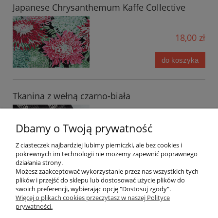
Japanese Chrysanthemum Kaffe Collective
18,00 zł
do koszyka
Tkanina z wełną czarno-biała
22,00 zł
Dbamy o Twoją prywatność
Z ciasteczek najbardziej lubimy pierniczki, ale bez cookies i
do koszyka
pokrewnych im technologii nie możemy zapewnić poprawnego
działania strony.
Możesz zaakceptować wykorzystanie przez nas wszystkich tych
plików i przejść do sklepu lub dostosować użycie plików do
«
1
2
»
swoich preferencji, wybierając opcję "Dostosuj zgody".
Więcej o plikach cookies przeczytasz w naszej Polityce
prywatności.
Moje konto